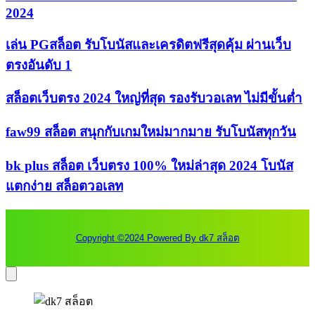
2024
เล่น PGสล็อต รับโบนัสและเครดิตฟรีสุดคุ้ม ผ่านเว็บ
ตรงอันดับ 1
สล็อตเว็บตรง 2024 ใหญ่ที่สุด รองรับวอเลท ไม่มีขั้นต่ำ
faw99 สล็อต สนุกกับเกมใหม่มากมาย รับโบนัสทุกวัน
bk plus สล็อต เว็บตรง 100% ใหม่ล่าสุด 2024 โบนัส
แตกง่าย สล็อตวอเลท
Copyright ©2024 Powered By dk7 สล็อต