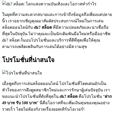
ในยุคที่ความสะดวกสบายและการเข้าถึงข้อมูลถึงเพียงแค่ปลาย
นิ้ว เราอยากเชิญคุณมาสัมผัสประสบการณ์ใหม่ในการเล่น
สล็อตออนไลน์กับ
dk7 สล็อต
ที่มีความปลอดภัยและน่าเชื่อถือ
ที่สุดในปัจจุบัน ไม่ว่าคุณจะเป็นนักเดิมพันมือใหม่หรือมืออาชีพ
dk7 สล็อต ก็มอบโปรโมชั่นและบริการที่ดีที่สุดเพื่อให้คุณ
สามารถเพลิดเพลินกับการเล่นได้อย่างมีความสุข
โปรโมชั่นที่น่าสนใจ
เมื่อพูดถึงการเล่นสล็อตออนไลน์ โปรโมชั่นที่โดดเด่นมักเป็น
หัวใจของการดึงดูดสมาชิกใหม่และการรักษาผู้เล่นปัจจุบัน เรา
ขอแนะนำโปรโมชั่นที่ดังที่สุดใน
dk7 สล็อต
คือโปรโมชั่น “
ฝาก
49 บาท รับ 100 บาท
” นี่คือโอกาสที่จะเพิ่มเงินทุนของคุณอย่าง
รวดเร็ว โดยไม่ต้องกังวลเรื่องยอดเทิร์นโอเวอร์!