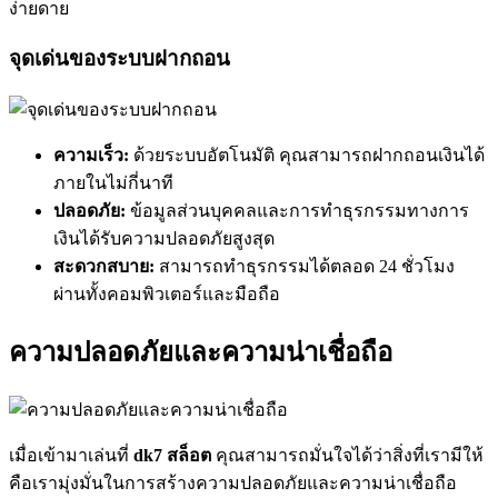
ง่ายดาย
จุดเด่นของระบบฝากถอน
ความเร็ว:
ด้วยระบบอัตโนมัติ คุณสามารถฝากถอนเงินได้
ภายในไม่กี่นาที
ปลอดภัย:
ข้อมูลส่วนบุคคลและการทำธุรกรรมทางการ
เงินได้รับความปลอดภัยสูงสุด
สะดวกสบาย:
สามารถทำธุรกรรมได้ตลอด 24 ชั่วโมง
ผ่านทั้งคอมพิวเตอร์และมือถือ
ความปลอดภัยและความน่าเชื่อถือ
เมื่อเข้ามาเล่นที่
dk7 สล็อต
คุณสามารถมั่นใจได้ว่าสิ่งที่เรามีให้
คือเรามุ่งมั่นในการสร้างความปลอดภัยและความน่าเชื่อถือ